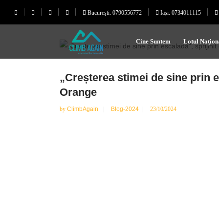
București: 0790556772
Iași: 0734011115
Cine Suntem
Lotul Națion
„Creșterea stimei de sine prin e
Orange
by
ClimbAgain
Blog-2024
23/10/2024