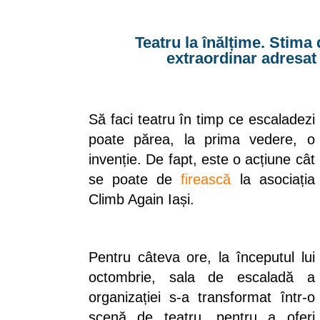
Teatru la înălțime. Stima 
extraordinar adresat 
Să faci teatru în timp ce escaladezi
poate părea, la prima vedere, o
invenție. De fapt, este o acțiune cât
se poate de
firească
la asociația
Climb Again Iași.
Pentru câteva ore, la începutul lui
octombrie, sala de escaladă a
organizației s-a transformat într-o
scenă de teatru, pentru a oferi