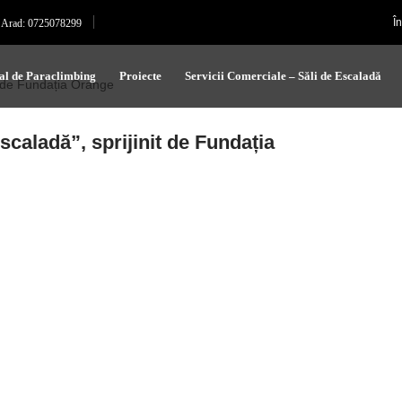
Î
Arad: 0725078299
al de Paraclimbing
Proiecte
Servicii Comerciale – Săli de Escaladă
scaladă”, sprijinit de Fundația