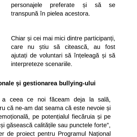
personajele preferate și să se
transpună în pielea acestora.
Chiar și cei mai mici dintre participanți,
care nu știu să citească, au fost
ajutați de voluntari să înțeleagă și să
interpreteze scenariile.
onale și gestionarea bullying-ului
e a ceea ce noi făceam deja la sală,
ru că ne-am dat seama că este nevoie și
moțională, pe potențialul fiecăruia și pe
i găsească calitățile sau punctele forte”,
er de proiect pentru Programul Național