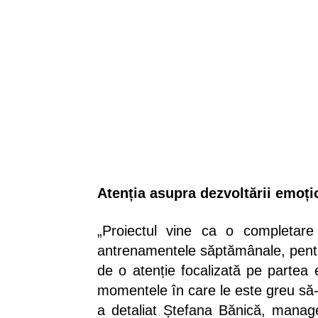
Atenția asupra dezvoltării emoți
„Proiectul vine ca o completar
antrenamentele săptămânale, pent
de o atenție focalizată pe partea e
momentele în care le este greu să-ș
a detaliat Ștefana Bănică, manag