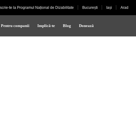
nscrie-te la Programul Național de Dizabilitate
București
Iași
Arad
Pentru companii
Implică-te
Blog
Donează