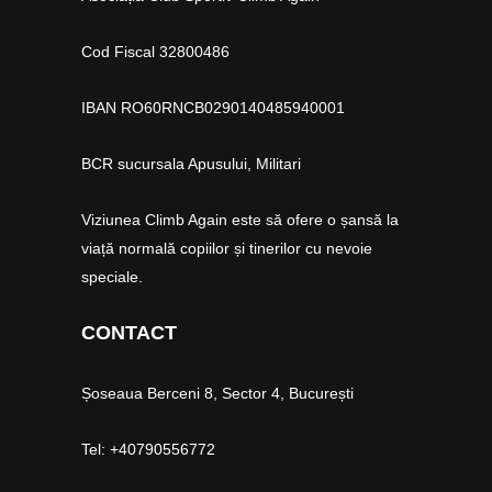
Cod Fiscal 32800486
IBAN RO60RNCB0290140485940001
BCR sucursala Apusului, Militari
Viziunea Climb Again este să ofere o șansă la
viață normală copiilor și tinerilor cu nevoie
speciale.
CONTACT
Șoseaua Berceni 8, Sector 4, București
Tel: +40790556772