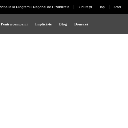
nscrie-te la Programul Național de Dizabilitate
București
Iași
Arad
Pentru companii
Implică-te
Blog
Donează