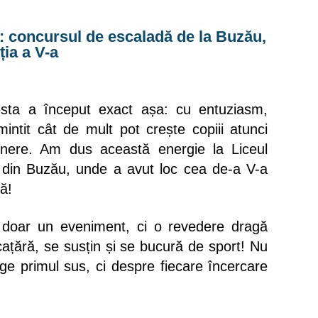
: concursul de escaladă de la Buzău,
ția a V-a
esta a început exact așa: cu entuziasm,
intit cât de mult pot crește copiii atunci
ținere. Am dus această energie la Liceul
e din Buzău, unde a avut loc cea de-a V-a
ă!
 doar un eveniment, ci o revedere dragă
cațără, se susțin și se bucură de sport! Nu
e primul sus, ci despre fiecare încercare