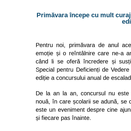
Primăvara începe cu mult curaj
edi
Pentru noi, primăvara de anul ac
emoție și o reîntâlnire care ne-a am
când li se oferă încredere și sus
Special pentru Deficienți de Veder
ediție a concursului anual de escalad
De la an la an, concursul nu este
nouă, în care școlarii se adună, se 
este un eveniment despre cine ajung
și fiecare pas înainte.