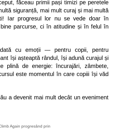
ceput, făceau primii pași timizi pe peretele
ultă siguranță, mai mult curaj și mai multă
ști! Iar progresul lor nu se vede doar în
ne parcurse, ci în atitudine și în felul în
 dată cu emoții — pentru copii, pentru
pant își așteaptă rândul, își adună curajul și
e plină de energie: încurajări, zâmbete,
ursul este momentul în care copiii își văd
uzău a devenit mai mult decât un eveniment