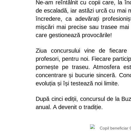
Ne-am reîntâlnit cu copii care, la în
de escaladă, iar astăzi urcă cu mai m
încredere, ca adevărați profesioni
mișcări mai precise sau trasee mai bi
care gestionează provocările!
Ziua concursului vine de fiecare
profesori, pentru noi. Fiecare partici
pornește pe traseu. Atmosfera est
concentrare și bucurie sinceră. Conc
evoluția și își testează noi limite.
După cinci ediții, concursul de la B
anual. A devenit o tradiție.