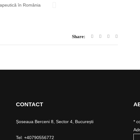
Share:
CONTACT
A
Șoseaua Berceni 8, Sector 4, București
*
co
Adr
Tel: +40790556772