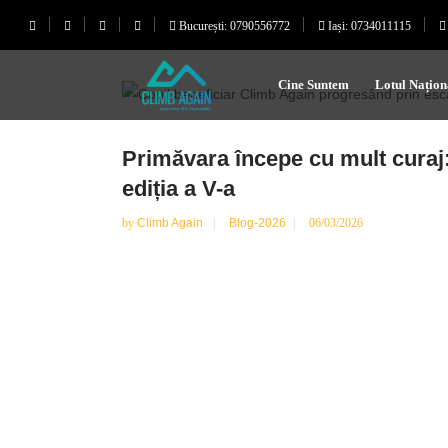
București: 0790556772
Iași: 0734011115
Cine Suntem
Lotul Națion
Primăvara începe cu mult curaj
ediția a V-a
by
Climb Again
Blog-2026
06/03/2026