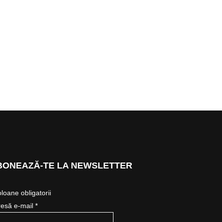
BONEAZĂ-TE LA NEWSLETTER
loane obligatorii
esă e-mail *