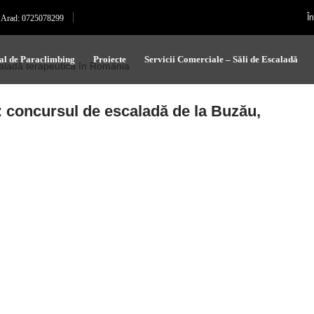
Î
Arad: 0725078299
al de Paraclimbing
Proiecte
Servicii Comerciale – Săli de Escaladă
: concursul de escaladă de la Buzău,