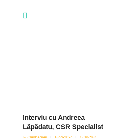
Interviu cu Andreea
Lăpădatu, CSR Specialist
by
ClimbAgain
Blog-2024
17/10/2024