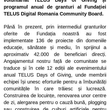
voluntariat TELUS Days of Giving și
programul anual de granturi al Fundației
TELUS Digital Romania Community Board.
Până în prezent, prin intermediul granturilor
oferite de Fundația noastră au fost
implementate 136 de proiecte din domeniile
educație, sănătate și mediu, în sprijinul a
aproximativ 42.000 de beneficiari direcți.
Angajamentul nostru față de comunitate se
traduce și în cele 12 ediții ale evenimentului
anual TELUS Days of Giving, unde membrii
echipei își unesc eforturile pentru a îmbunătăți
comunitățile în care trăiesc și lucrează.
Construirea de locuințe, renovarea unor centre
de zi, alergarea pentru o cauză bună, plogging
sau construirea de cuiburi artificiale pentru